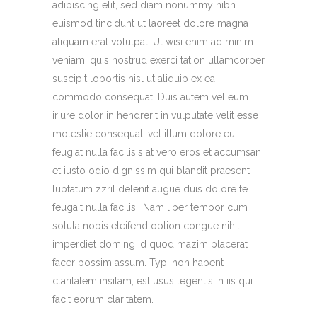
adipiscing elit, sed diam nonummy nibh
euismod tincidunt ut laoreet dolore magna
aliquam erat volutpat. Ut wisi enim ad minim
veniam, quis nostrud exerci tation ullamcorper
suscipit lobortis nisl ut aliquip ex ea
commodo consequat. Duis autem vel eum
iriure dolor in hendrerit in vulputate velit esse
molestie consequat, vel illum dolore eu
feugiat nulla facilisis at vero eros et accumsan
et iusto odio dignissim qui blandit praesent
luptatum zzril delenit augue duis dolore te
feugait nulla facilisi. Nam liber tempor cum
soluta nobis eleifend option congue nihil
imperdiet doming id quod mazim placerat
facer possim assum. Typi non habent
claritatem insitam; est usus legentis in iis qui
facit eorum claritatem.